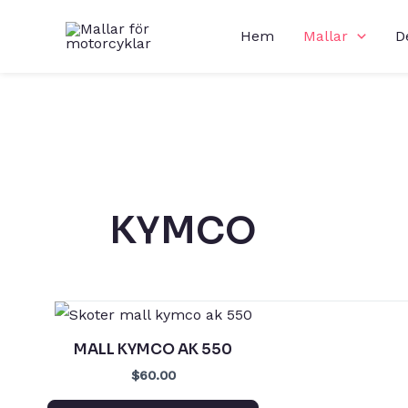
Hoppa
Hem
Mallar
D
till
innehåll
KYMCO
MALL KYMCO AK 550
$60.00