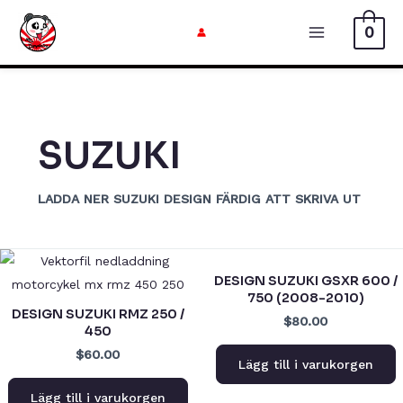
Hoppa
0
till
Huvudme
innehåll
SUZUKI
LADDA NER SUZUKI DESIGN FÄRDIG ATT SKRIVA UT
DESIGN SUZUKI GSXR 600 /
750 (2008-2010)
DESIGN SUZUKI RMZ 250 /
$80.00
450
$60.00
Lägg till i varukorgen
Lägg till i varukorgen