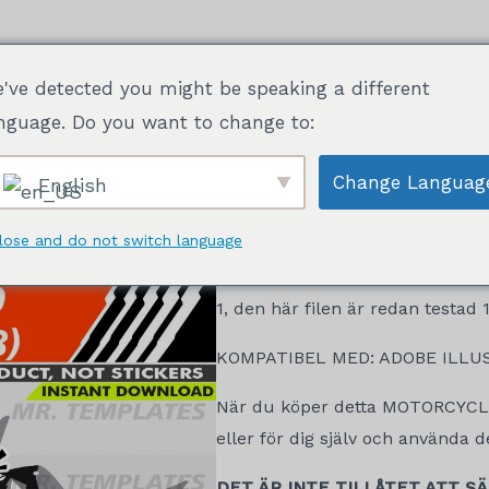
've detected you might be speaking a different
esign färdig att trycka
Förpackningar
Om
nguage. Do you want to change to:
Change Languag
English
lose and do not switch language
Detta är en
KTM DUKE 690 (201
nedladdningen inkluderar CUT P
1, den här filen är redan testad
KOMPATIBEL MED: ADOBE ILLU
När du köper detta MOTORCYCLE 
eller för dig själv och använda 
DET ÄR INTE TILLÅTET ATT S