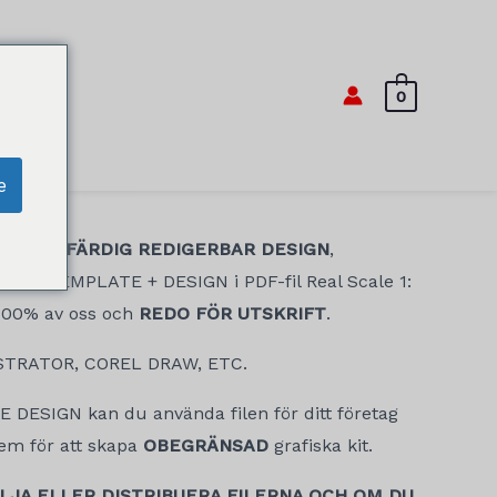
0
e
2-2018) FÄRDIG REDIGERBAR DESIGN
,
ATH TEMPLATE + DESIGN i PDF-fil Real Scale 1:
 100% av oss och
REDO FÖR UTSKRIFT
.
STRATOR, COREL DRAW, ETC.
DESIGN kan du använda filen för ditt företag
dem för att skapa
OBEGRÄNSAD
grafiska kit.
ÄLJA ELLER DISTRIBUERA FILERNA OCH OM DU