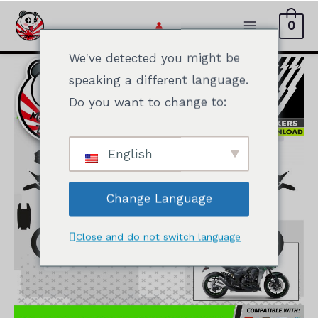
Hoppa
0
till
Huvudme
innehåll
We've detected you might be
speaking a different language.
Do you want to change to:
English
Change Language
Close and do not switch language