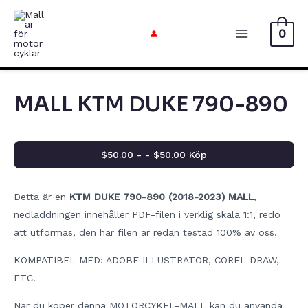
Hoppa
till
0
Huvudme
innehåll
MALL KTM DUKE 790-890
$50.00 - - $50.00 Köp
Detta är en
KTM DUKE 790-890 (2018-2023) MALL
,
nedladdningen innehåller PDF-filen i verklig skala 1:1, redo
att utformas, den här filen är redan testad 100% av oss.
KOMPATIBEL MED: ADOBE ILLUSTRATOR, COREL DRAW,
ETC.
När du köper denna MOTORCYKEL-MALL kan du använda